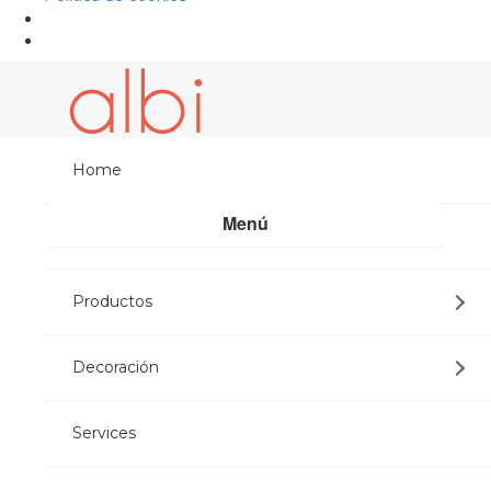
Home
Menú
Albi Mobles
Share:
Productos
Decoración
Sorry, this entry is only available in
Español
.
Services